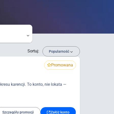
Sortuj:
Popularność
Promowana
resu karencji. To konto, nie lokata —
Szczegóły promocji
Załóż konto