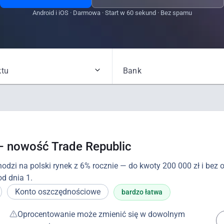
Android i iOS · Darmowa · Start w 60 sekund · Bez spamu
ktu
Bank
— nowość Trade Republic
odzi na polski rynek z 6% rocznie — do kwoty 200 000 zł i bez ok
od dnia 1.
Konto oszczędnościowe
bardzo łatwa
Oprocentowanie może zmienić się w dowolnym