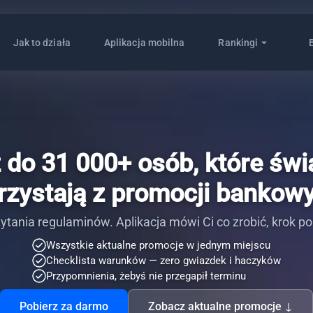
arrow_drop_down
Jak to działa
Aplikacja mobilna
Rankingi
 do 31 000+ osób, które św
rzystają z promocji bankow
ytania regulaminów. Aplikacja mówi Ci co zrobić, krok po
Wszystkie aktualne promocje w jednym miejscu
Checklista warunków — zero gwiazdek i haczyków
Przypomnienia, żebyś nie przegapił terminu
Pobierz za darmo
Zobacz aktualne promocje ↓